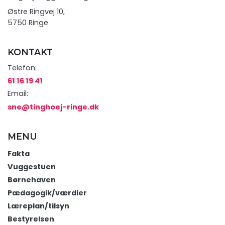
Østre Ringvej 10,
5750 Ringe
KONTAKT
Telefon:
61 16 19 41
Email:
sne@tinghoej-ringe.dk
MENU
Fakta
Vuggestuen
Børnehaven
Pædagogik/værdier
Læreplan/tilsyn
Bestyrelsen